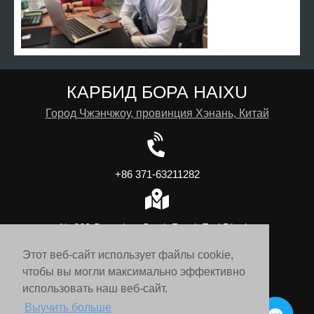
КАРБИД БОРА HAIXU
Город Чжэнчжоу, провинция Хэнань, Китай
+86 371-63211282
№ 262 Songshan South Road, Erqi District
Этот веб-сайт использует файлы cookie,
чтобы вы могли максимально эффективно
1794891734@qq.com
использовать наш веб-сайт.
Выучить больше